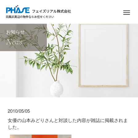
M
e
n
お知らせ
u
News
2010/05/05
女優の山本みどりさんと対談した内容が雑誌に掲載されま
した。